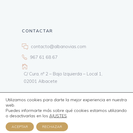
CONTACTAR
contacto@albanovias.com
967 61 68 67
C/ Cura, nº 2 – Bajo Izquierda – Local 1,
02001 Albacete
Utilizamos cookies para darte la mejor experiencia en nuestra
web.
Puedes informarte más sobre qué cookies estamos utilizando
Todos los derechos reservados
Informática24
o desactivarlas en los
AJUSTES
.
Política de privacidad
–
Cookies
–
Aviso
legal
–
Cesión de imágenes
ACEPTAR
RECHAZAR