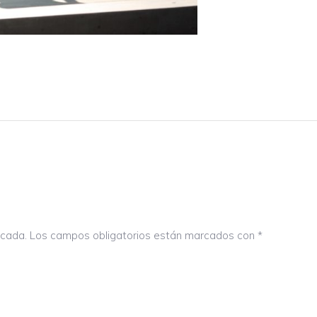
icada.
Los campos obligatorios están marcados con
*