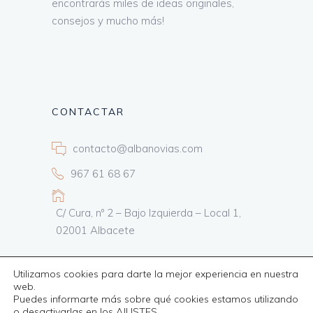
encontrarás miles de ideas originales,
consejos y mucho más!
CONTACTAR
contacto@albanovias.com
967 61 68 67
C/ Cura, nº 2 – Bajo Izquierda – Local 1,
02001 Albacete
Utilizamos cookies para darte la mejor experiencia en nuestra
web.
Puedes informarte más sobre qué cookies estamos utilizando
Todos los derechos reservados
Informática24
o desactivarlas en los
AJUSTES
.