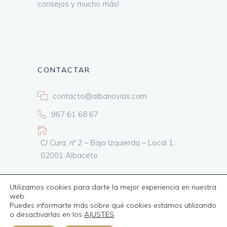
consejos y mucho más!
CONTACTAR
contacto@albanovias.com
967 61 68 67
C/ Cura, nº 2 – Bajo Izquierda – Local 1,
02001 Albacete
Utilizamos cookies para darte la mejor experiencia en nuestra
web.
Puedes informarte más sobre qué cookies estamos utilizando
Todos los derechos reservados
Informática24
o desactivarlas en los
AJUSTES
.
Política de privacidad
–
Cookies
–
Aviso