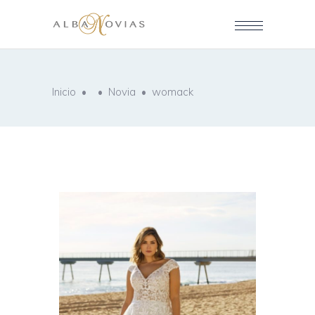
Inicio
•
•
Novia
•
womack