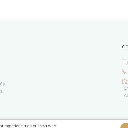
C
rás
C/
s!
A
or experiencia en nuestra web.
Política de privacida