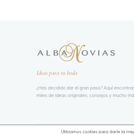
Ideas para tu boda
¿Has decidido dar el gran paso? Aquí encontra
miles de ideas originales, consejos y mucho má
Utilizamos cookies para darte la mej
Todos los derechos reservados
Informática24