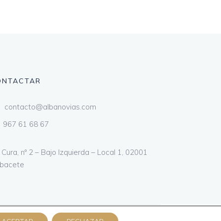
ONTACTAR
contacto@albanovias.com
967 61 68 67
 Cura, nº 2 – Bajo Izquierda – Local 1, 02001
lbacete
d
–
Cookies
–
Aviso legal
–
Cesión de imágenes